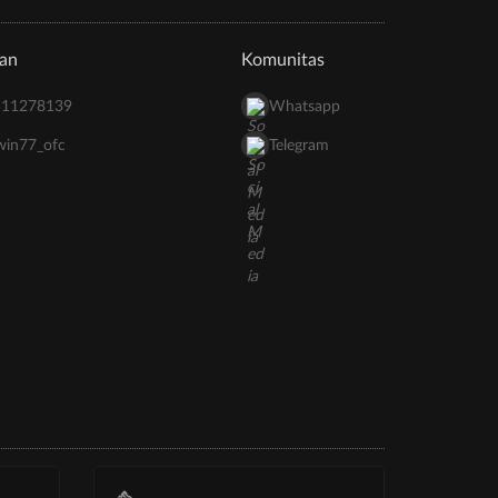
an
Komunitas
511278139
Whatsapp
in77_ofc
Telegram