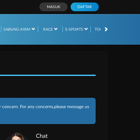
MASUK
DAFTAR
PROMOSI
SABUNG AYAM
RACE
E-SPORTS
TOGEL
ur concern. For any concerns,please message us
Chat