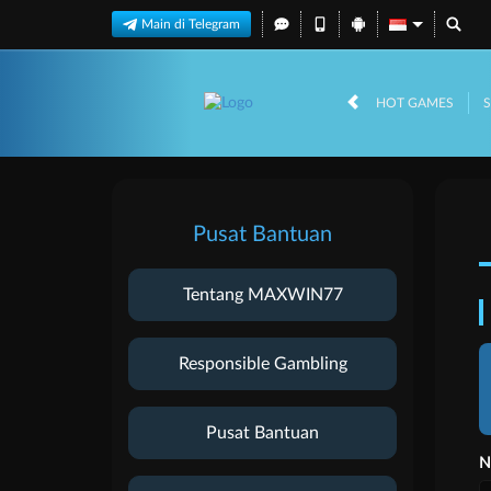
Main di Telegram
HOT GAMES
Pusat Bantuan
Tentang MAXWIN77
Responsible Gambling
Pusat Bantuan
N