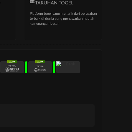
O
TARUHAN TOGEL
Platform togel yang menarik dari perusahan
terbaik di dunia yang menawarkan hadiah
kemenangan besar