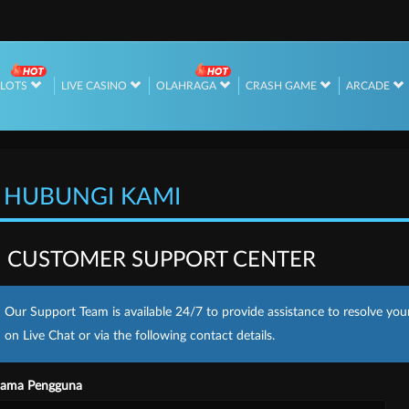
SLOTS
LIVE CASINO
OLAHRAGA
CRASH GAME
ARCADE
HUBUNGI KAMI
CUSTOMER SUPPORT CENTER
Our Support Team is available 24/7 to provide assistance to resolve yo
on Live Chat or via the following contact details.
ama Pengguna