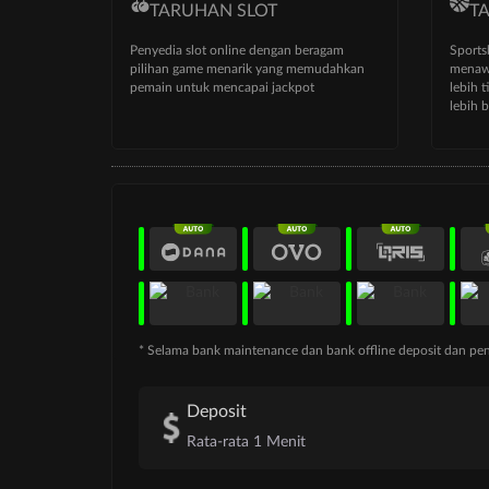
TARUHAN SLOT
T
Penyedia slot online dengan beragam
Sports
pilihan game menarik yang memudahkan
menawa
pemain untuk mencapai jackpot
lebih 
lebih 
* Selama bank maintenance dan bank offline deposit dan pen
Deposit
Rata-rata 1 Menit