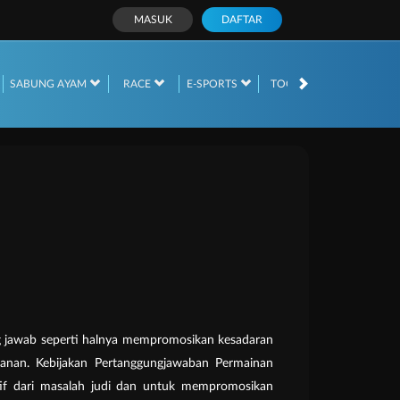
MASUK
DAFTAR
PROMOSI
SABUNG AYAM
RACE
E-SPORTS
TOGEL
 jawab seperti halnya mempromosikan kesadaran
yanan. Kebijakan Pertanggungjawaban Permainan
if dari masalah judi dan untuk mempromosikan