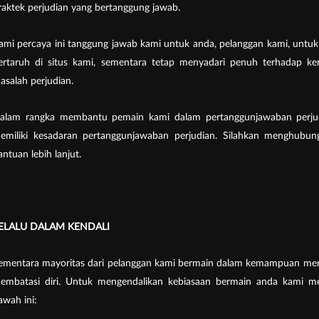
raktek perjudian yang bertanggung jawab.
ami percaya ini tanggung jawab kami untuk anda, pelanggan kami, un
ertaruh di situs kami, sementara tetap menyadari penuh terhadap ke
asalah perjudian.
alam rangka membantu pemain kami dalam pertanggunjawaban perju
emiliki kesadaran pertanggunjawaban perjudian. Silahkan menghubun
antuan lebih lanjut.
ELALU DALAM KENDALI
ementara mayoritas dari pelanggan kami bermain dalam kemampuan mere
embatasi diri. Untuk mengendalikan kebiasaan bermain anda kami m
awah ini: