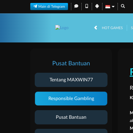
Main di Telegram
HOT GAMES
Pusat Bantuan
Tentang MAXWIN77
R
K
Responsible Gambling
M
Pusat Bantuan
a
M