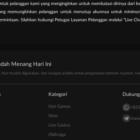
ntuk pelanggan kami yang menginginkan untuk membatasi dirinya dari berj
ang memungkinkan pelanggan untuk menutup akunnya untuk minimum
ermintaan. Silahkan hubungi Petugas Layanan Pelanggan melalui “Live Chat”
udah Menang Hari Ini
t, fitur mudah digunakan, dan navigasi praktis untuk pengalaman bermain nyaman, hari 
m
Kategori
Dukung
Hot Games
+85
Slots
maxw
Live Casino
Olahraga