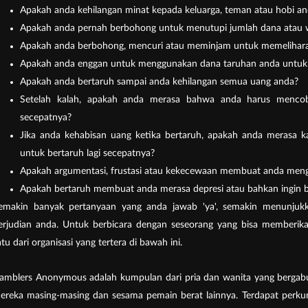
Apakah anda kehilangan minat kepada keluarga, teman atau hobi an
Apakah anda pernah berbohong untuk menutupi jumlah dana atau w
Apakah anda berbohong, mencuri atau meminjam untuk memelihara
Apakah anda enggan untuk menggunakan dana taruhan anda untuk 
Apakah anda bertaruh sampai anda kehilangan semua uang anda?
Setelah kalah, apakah anda merasa bahwa anda harus menco
secepatnya?
Jika anda kehabisan uang ketika bertaruh, apakah anda merasa 
untuk bertaruh lagi secepatnya?
Apakah argumentasi, frustasi atau kekecewaan membuat anda mengi
Apakah bertaruh membuat anda merasa depresi atau bahkan ingin b
emakin banyak pertanyaan yang anda jawab 'ya', semakin menunjuk
erjudian anda. Untuk berbicara dengan seseorang yang bisa memberika
atu dari organisasi yang tertera di bawah ini.
amblers Anonymous adalah kumpulan dari pria dan wanita yang berga
ereka masing-masing dan sesama pemain berat lainnya. Terdapat perkump