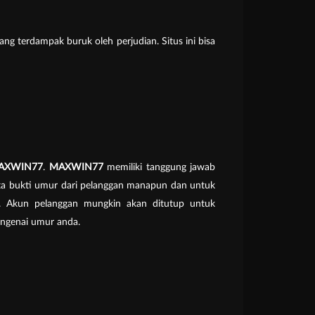
 terdampak buruk oleh perjudian. Situs ini bisa
AXWIN77
.
MAXWIN77
memiliki tanggung jawab
 bukti umur dari pelanggan manapun dan untuk
n. Akun pelanggan mungkin akan ditutup untuk
engenai umur anda.