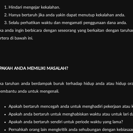
Hindari mengejar kekalahan.
Hanya bertaruh jika anda yakin dapat menutup kekalahan anda.
Selalu perhatikan waktu dan mengamati penggunaan dana anda.
ika anda ingin berbicara dengan seseorang yang berkaitan dengan taruhan
ertera di bawah ini.
PAKAH ANDA MEMILIKI MASALAH?
ika taruhan anda berdampak buruk terhadap hidup anda atau hidup ora
embantu anda untuk mengenali.
Apakah bertaruh mencegah anda untuk menghadiri pekerjaan atau
Apakah anda bertaruh untuk menghabiskan waktu atau untuk lari d
Apakah anda bertaruh sendiri untuk periode waktu yang lama?
Pernahkah orang lain mengkritik anda sehubungan dengan kebiasaa