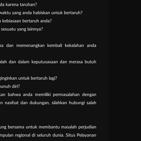
da karena taruhan?
aktu yang anda habiskan untuk bertaruh?
 kebiasaan bertaruh anda?
sesuatu yang lainnya?
ba dan memenangkan kembali kekalahan anda
kalah dan dalam keputusasaan dan merasa butuh
nginkan untuk bertaruh lagi?
unuh diri?
kan bahwa anda memiliki permasalahan dengan
n nasihat dan dukungan, silahkan hubungi salah
bung bersama untuk membantu masalah perjudian
ulan regional di seluruh dunia. Situs Pelayanan