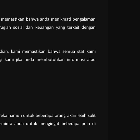
tuk memastikan bahwa anda menikmati pengalaman
rugian sosial dan keuangan yang terkait dengan
dian, kami memastikan bahwa semua staf kami
gi kami jika anda membutuhkan informasi atau
ka namun untuk beberapa orang akan lebih sulit
eminta anda untuk mengingat beberapa poin di