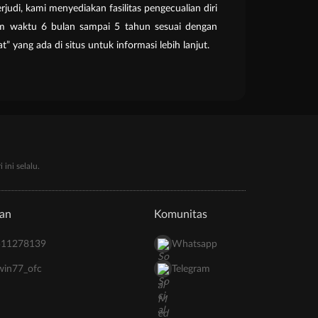
udi, kami menyediakan fasilitas pengecualian diri
 waktu 6 bulan sampai 5 tahun sesuai dengan
 yang ada di situs untuk informasi lebih lanjut.
ini selalu.
an
Komunitas
511278139
Whatsapp
in77_ofc
Telegram