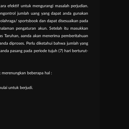
ara efektif untuk mengurangi masalah perjudian.
ngontrol jumlah uang yang dapat anda gunakan
olahraga/ sportsbook dan dapat disesuaikan pada
 halaman pengaturan akun. Setelah itu masukkan
tas Taruhan, aanda akan menerima pemberitahuan
nda diproses. Perlu diketahui bahwa jumlah yang
da pasang pada periode tujuh (7) hari berturut-
 merenungkan beberapa hal :
lai untuk berjudi.