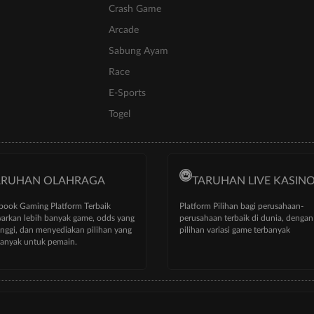
Crash Game
Arcade
Sabung Ayam
Race
E-Sports
Togel
ARUHAN OLAHRAGA
TARUHAN LIVE KASIN
book Gaming Platform Terbaik
Platform Pilihan bagi perusahaan-
rkan lebih banyak game, odds yang
perusahaan terbaik di dunia, dengan
tinggi, dan menyediakan pilihan yang
pilihan variasi game terbanyak
banyak untuk pemain.