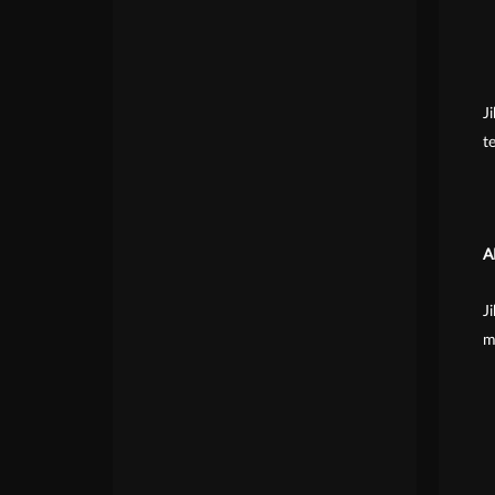
J
t
A
J
m