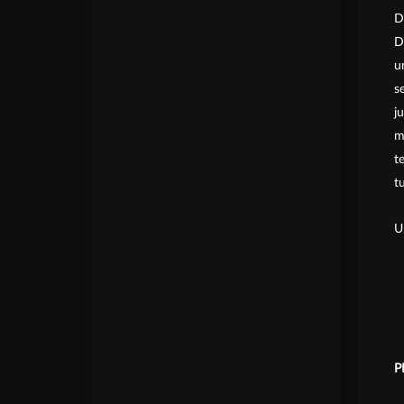
D
D
u
s
j
m
t
t
U
P