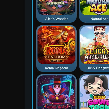
Alice's Wonder
Natural Ace
Roma Kingdom
Lucky NangKw