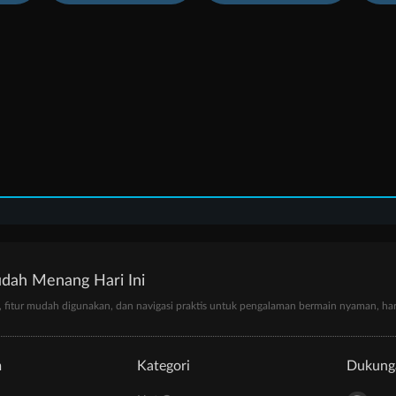
udah Menang Hari Ini
t, fitur mudah digunakan, dan navigasi praktis untuk pengalaman bermain nyaman, hari 
m
Kategori
Dukung