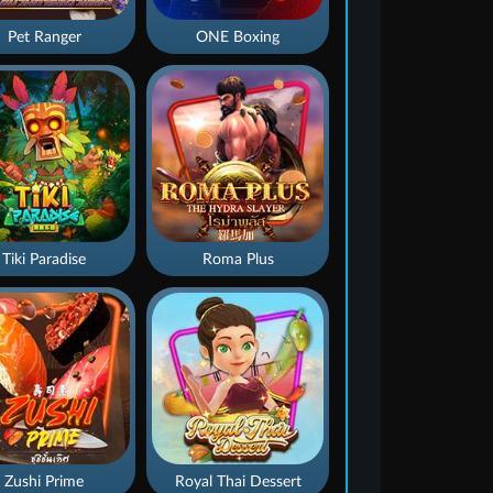
Pet Ranger
ONE Boxing
Tiki Paradise
Roma Plus
Zushi Prime
Royal Thai Dessert