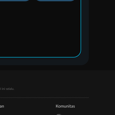
ini selalu.
an
Komunitas