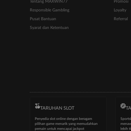
Tentang MAXWIN77
Promosi
Responsible Gambling
Loyalty
Pusat Bantuan
Referral
Syarat dan Ketentuan
TARUHAN SLOT
T
Penyedia slot online dengan beragam
Sports
pilihan game menarik yang memudahkan
menawa
pemain untuk mencapai jackpot
lebih 