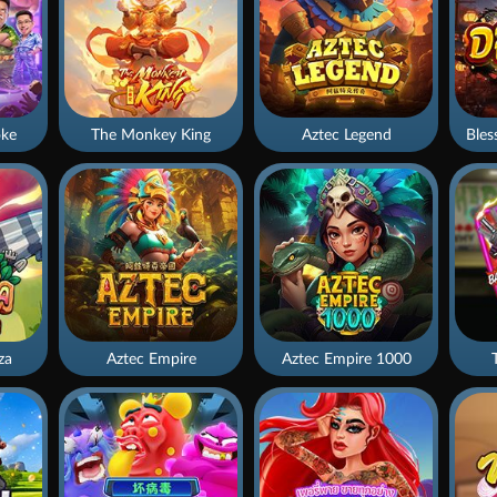
ke
The Monkey King
Aztec Legend
za
Aztec Empire
Aztec Empire 1000