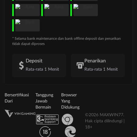
* Selama bank maintenance dan bank offline deposit dan penarikan
tidak dapat diproses
Deposit
Penarikan
Rata-rata 1 Menit
Rata-rata 1 Menit
Bersertifikasi
Tanggung
Browser
Dari
Jawab
Yang
Bermain
Didukung
©2026 MAXWIN77.
Hak cipta dilindungi |
18+