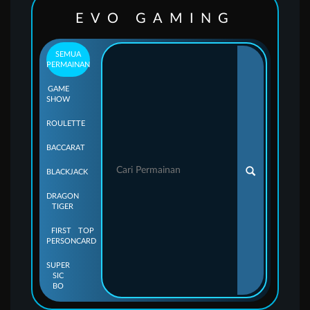
EVO GAMING
SEMUA
PERMAINAN
GAME
SHOW
ROULETTE
BACCARAT
BLACKJACK
DRAGON
TIGER
FIRST
TOP
PERSON
CARD
SUPER
SIC
BO