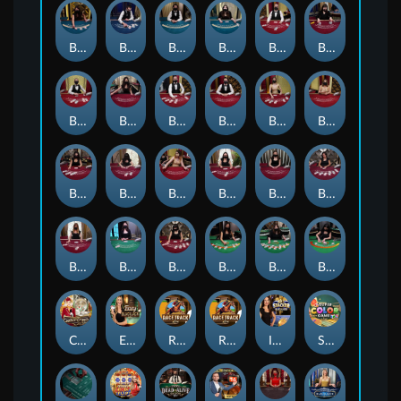
Blackjack_Silver_4
Blackjack_Silver_5
Blackjack_Silver_6
Blackjack_Silver_7
Blackjack_VIP_A
Blackjack_VIP_Alpha
Blackjack_VIP_B
Blackjack_VIP_Beta
Blackjack_VIP_C
Blackjack_VIP_D
Blackjack_VIP_E
Blackjack_VIP_G
Blackjack_VIP_Gamma
Blackjack_VIP_H
Blackjack_VIP_I
Blackjack_VIP_L
Blackjack_VIP_M
Blackjack_VIP_N
Blackjack_VIP_Q
Blackjack_VIP_x
Blackjack_VIP_Z
Blackjack_White_A
Blackjack_White_B
Blackjack_White_C
Cash or Crash
Easy Blackjack
Race Track
Race Track First Person
Infinite Bet Stacker Blackjack
Super Color Game