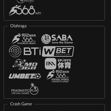
Olahraga
Crash Game