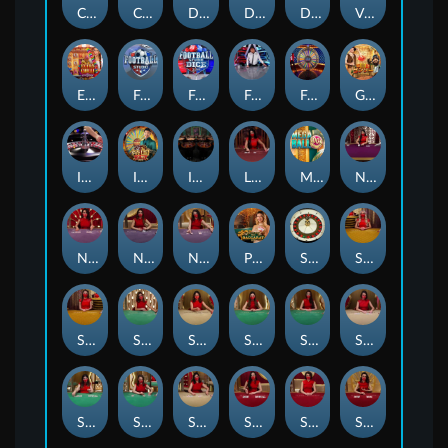
Craps
Crazy Coin Flip
Dead or Alive: Saloon
Deal or No Deal
Dragon_Tiger
VIP Always 6 Blackjack 1
Extra Chilli Epic Spin
Football Studio
Football Studio Dice
Football_Studio
Fortune_Wheel
Gonzo's Treasure Map
Immersive_Roulette
Imperial Quest
Instant_Roulette
Lightning_Baccarat
Mega Ball
No_Comm_Baccarat
No_Comm_Speed_Baccarat_A
No_Comm_Speed_Baccarat_B
No_Comm_Speed_Baccarat_C
Prosperity Tree Baccarat
Speed_Auto_Roulette
Speed_Baccarat_A
Speed_Baccarat_B
Speed_Baccarat_C
Speed_Baccarat_D
Speed_Baccarat_E
Speed_Baccarat_F
Speed_Baccarat_G
Speed_Baccarat_H
Speed_Baccarat_I
Speed_Baccarat_J
Speed_Baccarat_k
Speed_Baccarat_L
Speed_Baccarat_N