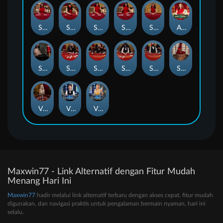
Speed_Baccarat_O
Speed_Baccarat_P
Speed_Baccarat_Q
Speed_Baccarat_R
Speed_Baccarat_S
Always 9 Baccarat
Speed_Roulette
Speed_VIP_Blackjack_A
Speed_VIP_Blackjack_B
Speed_VIP_Blackjack_C
Speed_VIP_Blackjack_D
Super_Sic_Bo
VIP_Roulette
VIP Always 6 Blackjack 2
VIP Always 6 Blackjack 3
Maxwin77 - Link Alternatif dengan Fitur Mudah
Menang Hari Ini
Maxwin77
hadir melalui link alternatif terbaru dengan akses cepat, fitur mudah
digunakan, dan navigasi praktis untuk pengalaman bermain nyaman, hari ini
selalu.