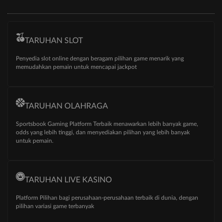
TARUHAN SLOT
Penyedia slot online dengan beragam pilihan game menarik yang
memudahkan pemain untuk mencapai jackpot
TARUHAN OLAHRAGA
Sportsbook Gaming Platform Terbaik menawarkan lebih banyak game,
odds yang lebih tinggi, dan menyediakan pilihan yang lebih banyak
untuk pemain.
TARUHAN LIVE KASINO
Platform Pilihan bagi perusahaan-perusahaan terbaik di dunia, dengan
pilihan variasi game terbanyak