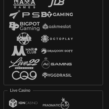
Live Casino