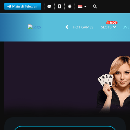
Main di Telegram
HOT GAMES
SLOTS
LIV