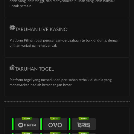
odds yang lebih tinggi, dan menyediakan pilihan yang lebih banyak
untuk pemain.
TARUHAN LIVE KASINO
Platform Pilihan bagi perusahaan-perusahaan terbaik di dunia, dengan
pilihan variasi game terbanyak
TARUHAN TOGEL
Platform togel yang menarik dari perusahan terbaik di dunia yang
menawarkan hadiah kemenangan besar