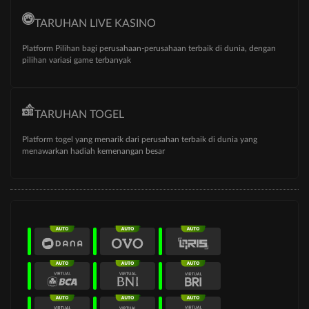
TARUHAN LIVE KASINO
Platform Pilihan bagi perusahaan-perusahaan terbaik di dunia, dengan
pilihan variasi game terbanyak
TARUHAN TOGEL
Platform togel yang menarik dari perusahan terbaik di dunia yang
menawarkan hadiah kemenangan besar