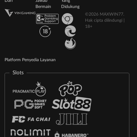
Dari
Jawab
Yang
Bermain
Didukung
©2026 MAXWIN77.
Hak cipta dilindungi |
18+
Platform Penyedia Layanan
Slots