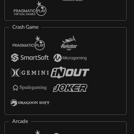
Crash Game
Arcade