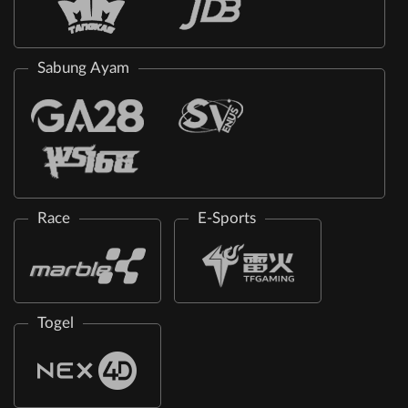
Sabung Ayam
Race
E-Sports
Togel