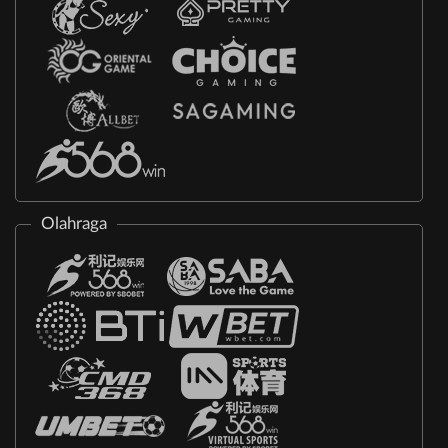
Olahraga