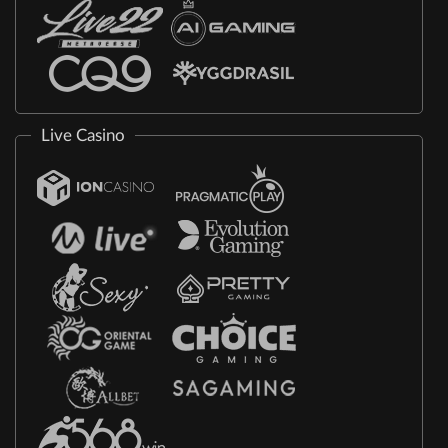
Live Casino