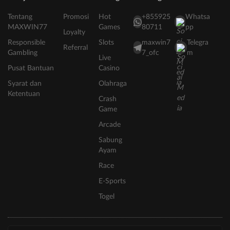
Tentang
Promosi
Hot
+855925
Whatsa
MAXWIN77
Games
80711
pp
Loyalty
Responsible
Slots
maxwin7
Telegra
Referral
Gambling
7_ofc
m
Live
Pusat Bantuan
Casino
Syarat dan
Olahraga
Ketentuan
Crash
Game
Arcade
Sabung
Ayam
Race
E-Sports
Togel