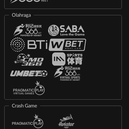
Olahraga
Crash Game