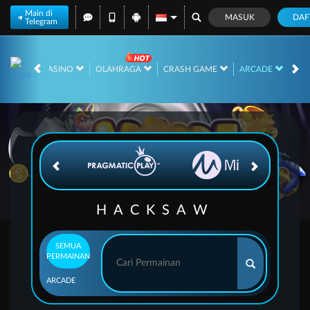
Main di
MASUK
DAF
Telegram
S
LIVE CASINO
OLAHRAGA
CRASH GAME
ARCADE
SA
HACKSAW
SEMUA
PERMAINAN
ARCADE