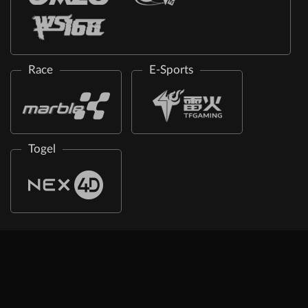
Race
E-Sports
Togel