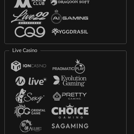
Live Casino