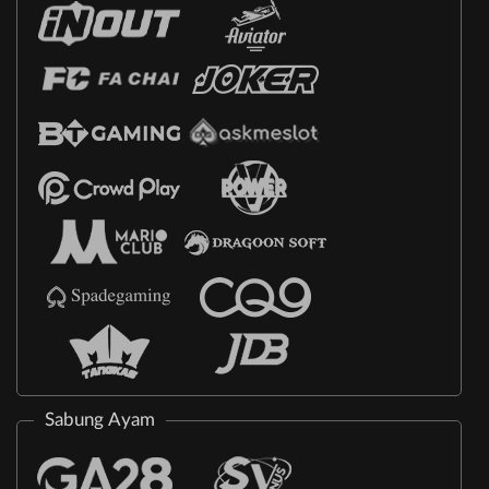
Sabung Ayam