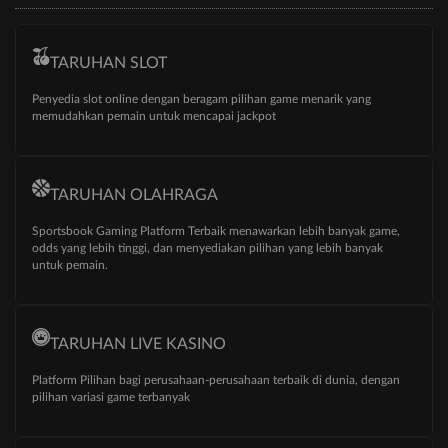
TARUHAN SLOT
Penyedia slot online dengan beragam pilihan game menarik yang
memudahkan pemain untuk mencapai jackpot
TARUHAN OLAHRAGA
Sportsbook Gaming Platform Terbaik menawarkan lebih banyak game,
odds yang lebih tinggi, dan menyediakan pilihan yang lebih banyak
untuk pemain.
TARUHAN LIVE KASINO
Platform Pilihan bagi perusahaan-perusahaan terbaik di dunia, dengan
pilihan variasi game terbanyak