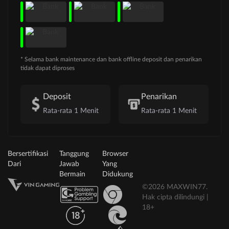
* Selama bank maintenance dan bank offline deposit dan penarikan
tidak dapat diproses
Deposit
Penarikan
Rata-rata 1 Menit
Rata-rata 1 Menit
Bersertifikasi
Tanggung
Browser
Dari
Jawab
Yang
Bermain
Didukung
©2026 MAXWIN77.
Hak cipta dilindungi |
18+