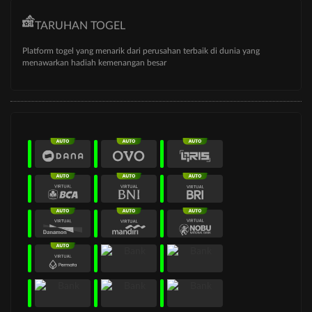
TARUHAN TOGEL
Platform togel yang menarik dari perusahan terbaik di dunia yang
menawarkan hadiah kemenangan besar