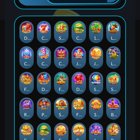
Devil Fire Bonu$ Coin
Crazy777 2
Super Ace 2
Clover Coins 4x4
100 Blazing Clover
Lucky Macaw
Crystal 777 DELUXE
Circus Joker 4096
Crown of Fortune
Joker's Fortune
Joker Coins Expanded
Lucky Caramelo
Fortune Garuda 1000
Devil Fire Twins
Fortune Hook Boom
Dice & Drop
Supernova
Super Ace SPEED
Rapid Gems 777
Pirate Queen 2
Safari King
FORTUNE GARUDA 500
3 Coin Treasures 2
Boxing King Title Match