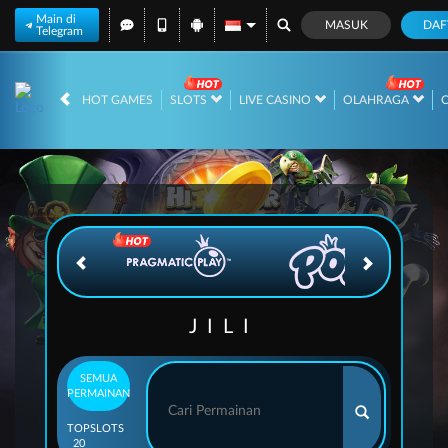
Main di
MASUK
DAF
Telegram
IDR
12,746,185,
HOT GAMES
SLOTS
LIVE CASINO
OLAHRAGA
JILI
SEMUA
PERMAINAN
TOP
SLOTS
20