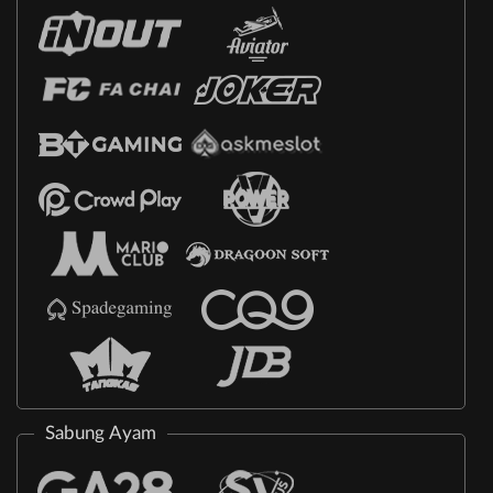
Sabung Ayam