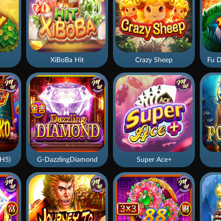
XiBoBa Hit
Crazy Sheep
H5)
G-DazzlingDiamond
Super Ace+