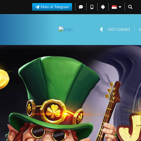
Main di Telegram
HOT GAMES