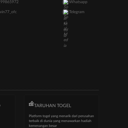
599865972
Whatsapp
in77_ofc
Telegram
O
TARUHAN TOGEL
Platform togel yang menarik dari perusahan
terbaik di dunia yang menawarkan hadiah
kemenangan besar