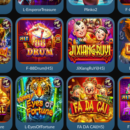
L-EmperorTreasure
Plinko2
F-
d
F-88Drum(H5)
JiXiangRuYi(H5)
ure
L-EyesOfFortune
FA DA CAI(H5)
F