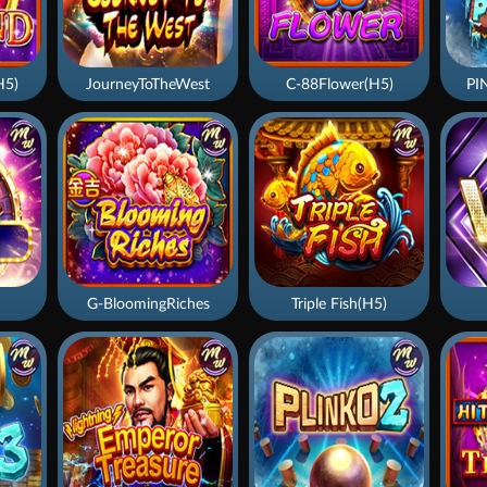
H5)
JourneyToTheWest
C-88Flower(H5)
PI
G-BloomingRiches
Triple Fish(H5)