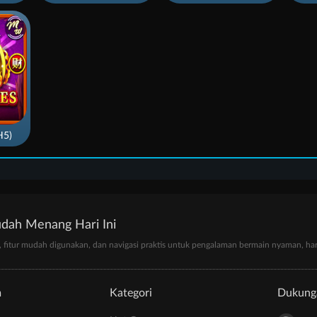
H5)
udah Menang Hari Ini
t, fitur mudah digunakan, dan navigasi praktis untuk pengalaman bermain nyaman, hari 
m
Kategori
Dukung