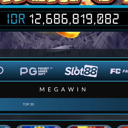
IDR
12,686,819,082
MEGAWIN
TOP 20