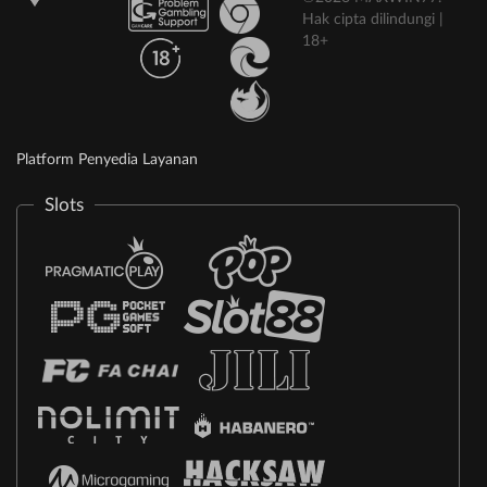
Hak cipta dilindungi |
18+
Platform Penyedia Layanan
Slots