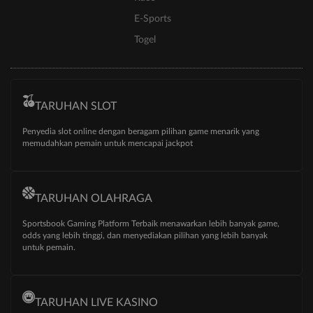
E-Sports
Togel
TARUHAN SLOT
Penyedia slot online dengan beragam pilihan game menarik yang
memudahkan pemain untuk mencapai jackpot
TARUHAN OLAHRAGA
Sportsbook Gaming Platform Terbaik menawarkan lebih banyak game,
odds yang lebih tinggi, dan menyediakan pilihan yang lebih banyak
untuk pemain.
TARUHAN LIVE KASINO