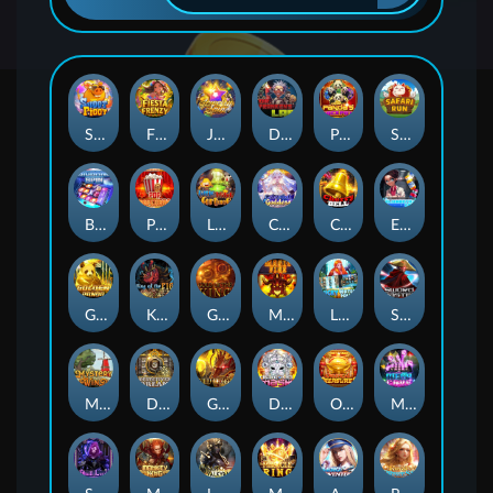
Shoot Piggy
Fiesta Frenzy
Jewely Spin
Dr.Franken’s Lab
Panda’s Jackpot
Safari Run
BigBang Spin
Pop Popcorns
Little Witch's Fortune
Celestial Goddess
Cherry Bell
Elizabeth Lab
Golden Panda
King of Pig
Gold of the King
Magic Fire
Lucky Waterfalls
Sword Master
Mystery Wind
Detective’s Dream
Gold Dragon
Diamond Mask
Oriental Treasures
Mega Cave