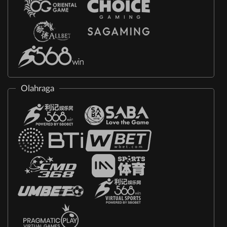
Olahraga