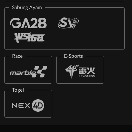
Sabung Ayam
Race
E-Sports
Togel