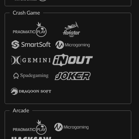
Crash Game
Arcade