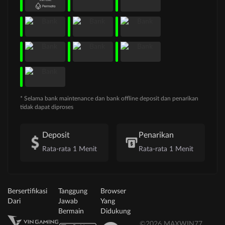
* Selama bank maintenance dan bank offline deposit dan penarikan
tidak dapat diproses
Deposit
Penarikan
Rata-rata 1 Menit
Rata-rata 1 Menit
Bersertifikasi
Tanggung
Browser
Dari
Jawab
Yang
Bermain
Didukung
©2026 MAXWIN77.