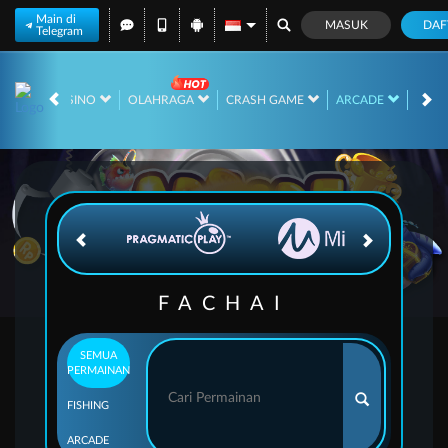
Main di
MASUK
DAF
Telegram
LIVE CASINO
OLAHRAGA
CRASH GAME
ARCADE
SAB
FACHAI
SEMUA
PERMAINAN
FISHING
ARCADE