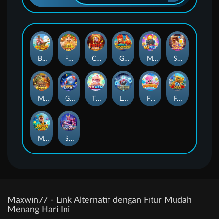
BAO CHUAN FISHING
FA CHAI DOZER
CIRCUS DOZER
Gods Fortune Fishing
MINES
SUPER COLOR GAME
MONEY TREE DOZER
Go Go Rise
TOWER
LIGHTNING BOMB
FIERCE FISHING
FA CHAI FISHING
MONKEY KING FISHING
STAR HUNTER
Maxwin77 - Link Alternatif dengan Fitur Mudah
Menang Hari Ini