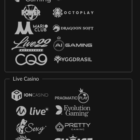
Live Casino