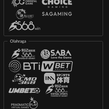
Olahraga