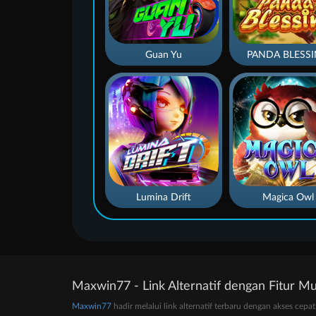
Guan Yu
PANDA BLESS
Lumina Drift
Magica Owl
Maxwin77 - Link Alternatif dengan Fitur M
Maxwin77
hadir melalui link alternatif terbaru dengan akses cepa