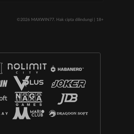
©2026 MAXWIN77. Hak cipta dilindungi | 18+