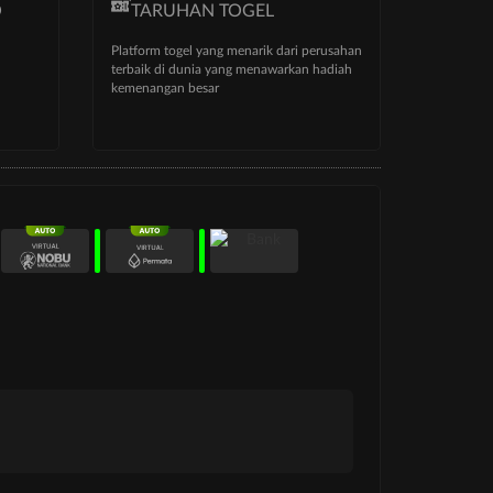
O
TARUHAN TOGEL
Platform togel yang menarik dari perusahan
terbaik di dunia yang menawarkan hadiah
kemenangan besar