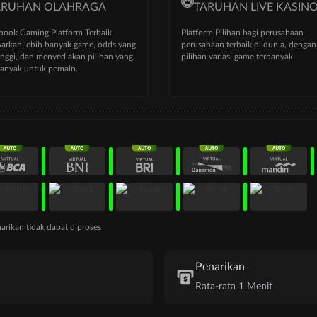
ARUHAN OLAHRAGA
TARUHAN LIVE KASIN
book Gaming Platform Terbaik
Platform Pilihan bagi perusahaan-
rkan lebih banyak game, odds yang
perusahaan terbaik di dunia, dengan
tinggi, dan menyediakan pilihan yang
pilihan variasi game terbanyak
banyak untuk pemain.
arikan tidak dapat diproses
Penarikan
Rata-rata 1 Menit