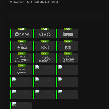
menawarkan hadiah kemenangan besar