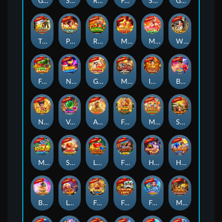
God Of Wealth
Summer Splash Paradise
Roma
Fortune Jewels III
Space Conquest
Goddess Of Egypt
The Maya Myth
Pai Gow Ways
Rich Cai Shen
Mighty Sevens
Money Empire
Wild Mafia
Fruits Mania
Neon Fantasy
Golden Horse Ride
Muay Thai Fighter
Imperial Majesty
Boxing Fury
Nezha
Vegas Hot Fruit
Apollo Ray of Luck
Fortune Jewels I
Money Dragon
Safari Blitz
Mushroom Bandit
Snake Treasure
Lucky Fortune
Fiery Lava
Honey Trap
Heavenly Fortunes 2
Blade of Fortune
Legend of Nian
Fortune Jewels II
Fortune Lions
Frosty and Flamy
Mining Bonanza