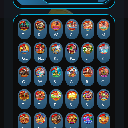
The Great Safari
Royale House
Wild Calavera
Caribbean Riches
Adventure To The West
Mahjong Princess
Golden Moon Empire
Neko Riches
Royal Katt
Poker Ways
Jungle Quest
Yeti Boom
Gold Rush Cowboys
Wild Wet Win
Spirit of the Sea
Goal Go Win
Ranger Showdown
City of Jewels
Tiki Rush
The Nutcrackers
Farm Of Fortune
Spin and Win
Sexy Vegas
Alien Smash