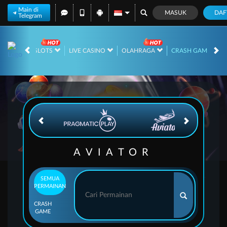
Main di
MASUK
DAF
Telegram
T GAMES
SLOTS
LIVE CASINO
OLAHRAGA
CRASH GAME
AVIATOR
SEMUA
PERMAINAN
CRASH
GAME