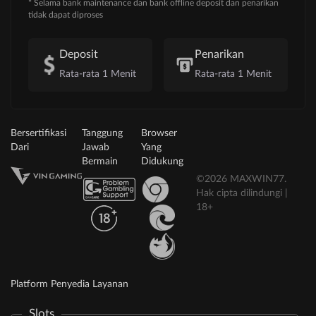
* Selama bank maintenance dan bank offline deposit dan penarikan
tidak dapat diproses
Deposit
Penarikan
Rata-rata 1 Menit
Rata-rata 1 Menit
Bersertifikasi
Tanggung
Browser
Dari
Jawab
Yang
Bermain
Didukung
©2026 MAXWIN77.
Hak cipta dilindungi |
18+
Platform Penyedia Layanan
Slots