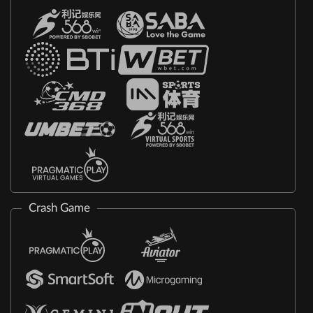
Crash Game