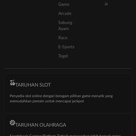
Game
Arcade
Sabung
Ayam
Race
E-Sports
Togel
TARUHAN SLOT
Penyedia slot online dengan beragam pilihan game menarik yang
memudahkan pemain untuk mencapai jackpot
TARUHAN OLAHRAGA
Sportsbook Gaming Platform Terbaik menawarkan lebih banyak game,