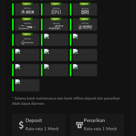
* Selama bank maintenance dan bank offline deposit dan penarikan
tidak dapat diproses
Deposit
Penarikan
Rata-rata 1 Menit
Rata-rata 1 Menit