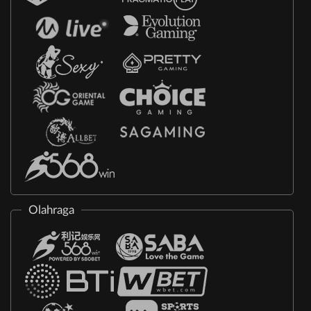
Olahraga