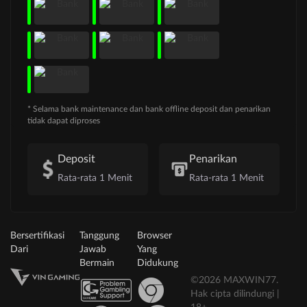
* Selama bank maintenance dan bank offline deposit dan penarikan
tidak dapat diproses
Deposit
Penarikan
Rata-rata 1 Menit
Rata-rata 1 Menit
Bersertifikasi
Tanggung
Browser
Dari
Jawab
Yang
Bermain
Didukung
©2026 MAXWIN77.
Hak cipta dilindungi |