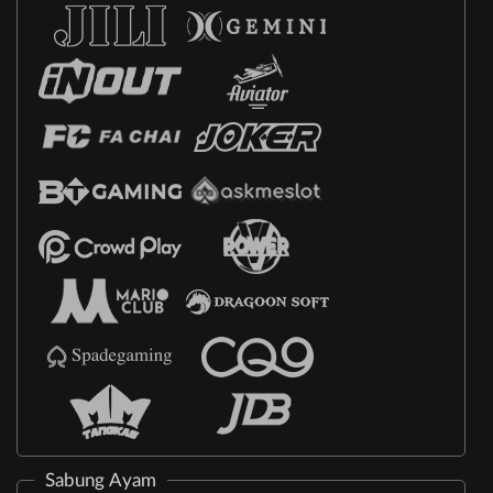
Sabung Ayam