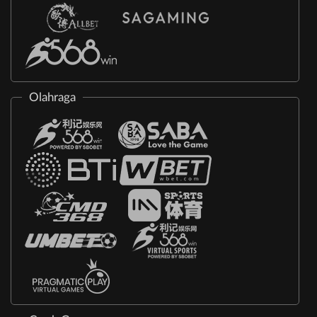
Olahraga