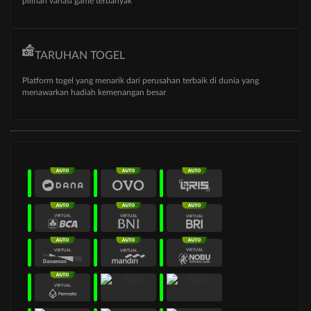
pilihan variasi game terbanyak
TARUHAN TOGEL
Platform togel yang menarik dari perusahan terbaik di dunia yang
menawarkan hadiah kemenangan besar