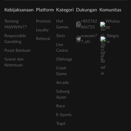
Kebijaksanaan
Platform
Kategori
Dukungan
Komunitas
Tentang
Promosi
Hot
+855762
Whatsa
MAXWIN77
Games
866723
pp
Loyalty
Responsible
Slots
maxwin7
Telegra
Referral
Gambling
7_ofc
m
Live
Pusat Bantuan
Casino
Syarat dan
Olahraga
Ketentuan
Crash
Game
Arcade
Sabung
Ayam
Race
E-Sports
Togel