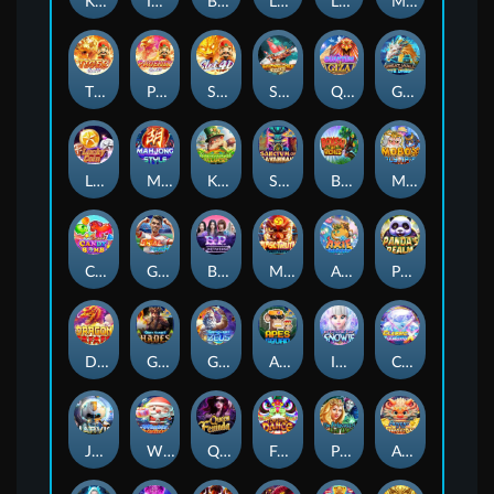
Kraken Queen
Into The Fay: Nixie
Bloodmoon Amazonia
Lucky Cat Slot4D
Lion Dance Slot4D
Macau Slot4D
Tiger Slot4D
Phoenix Slot4D
Slot4D
Shipwrecked Riches
Quantum Of Giza
Great Wall of Meta Dragon
Lucky Coins
Mahjong Style
Kingdom of Luck
Sanctum Of Savanah
Bonsai of the Riches
Mobox Olympia
Candy Bomb
Goal Rush
Black Pink (B.P.) in Metaverse
Mask of Truth Jumboways
Axie Universe
Panda Realm
Dragon FAFAFA
God's Gambit : Hades
God's Gambit Zeus
Apes Squad
Into the Fay: Snowie
Classic Diamond X5
Jarvis
Winter Winnings
Queen Femida
Fortune Dance
Princess and the Evil Witch
Advent of the Dragon