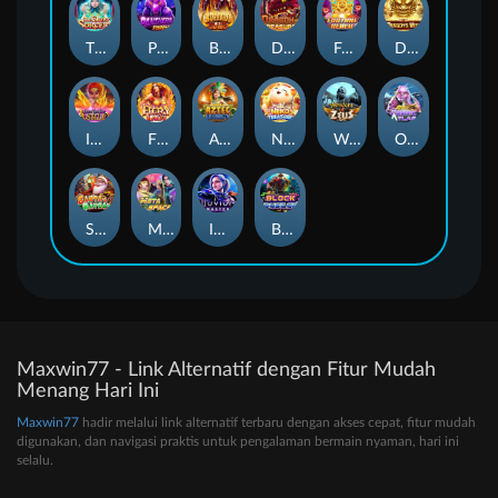
The Great Sorcery
Panthera Pardus
Buffalo Blaze
Dragon Treasure
Fortune Realm
Dragon Wish
Into the Fay: Ashley
Fiery Lady
Aztec Legacy
Neko Treasure
Wonders of Zeus
Oni Cosmic Atlas
Santa's Payday
Meta Space
Illuvium Master
Block Buster
Maxwin77 - Link Alternatif dengan Fitur Mudah
Menang Hari Ini
Maxwin77
hadir melalui link alternatif terbaru dengan akses cepat, fitur mudah
digunakan, dan navigasi praktis untuk pengalaman bermain nyaman, hari ini
selalu.