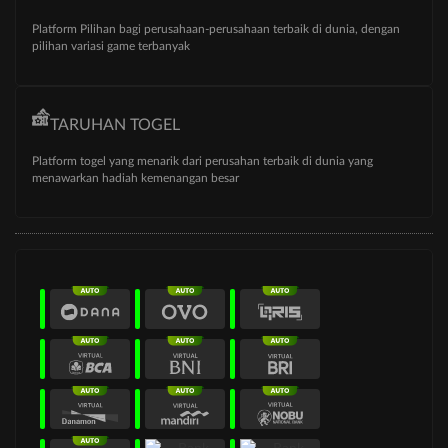
Platform Pilihan bagi perusahaan-perusahaan terbaik di dunia, dengan
pilihan variasi game terbanyak
TARUHAN TOGEL
Platform togel yang menarik dari perusahan terbaik di dunia yang
menawarkan hadiah kemenangan besar