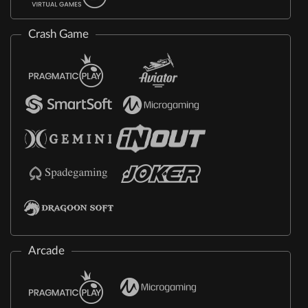
Crash Game
Arcade