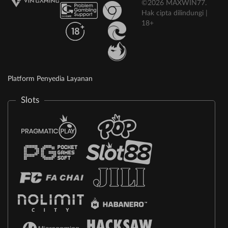
©2026 MAXWIN77.
Hak cipta dilindungi |
18+
Platform Penyedia Layanan
Slots