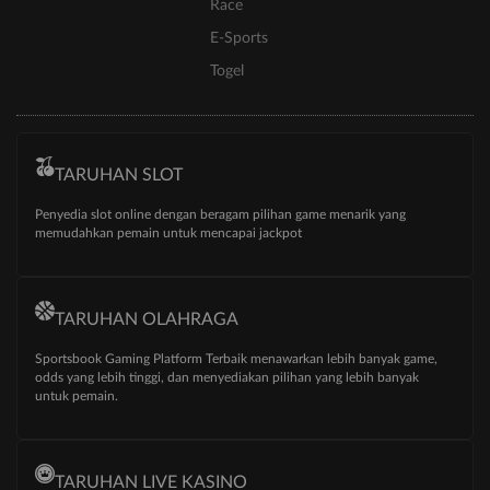
Race
E-Sports
Togel
TARUHAN SLOT
Penyedia slot online dengan beragam pilihan game menarik yang
memudahkan pemain untuk mencapai jackpot
TARUHAN OLAHRAGA
Sportsbook Gaming Platform Terbaik menawarkan lebih banyak game,
odds yang lebih tinggi, dan menyediakan pilihan yang lebih banyak
untuk pemain.
TARUHAN LIVE KASINO