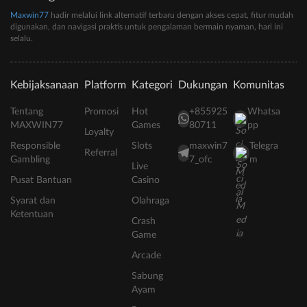
Maxwin77
hadir melalui link alternatif terbaru dengan akses cepat, fitur mudah
digunakan, dan navigasi praktis untuk pengalaman bermain nyaman, hari ini
selalu.
Kebijaksanaan
Platform
Kategori
Dukungan
Komunitas
Tentang
Promosi
Hot
+855925
Whatsa
MAXWIN77
Games
80711
pp
Loyalty
Responsible
Slots
maxwin7
Telegra
Referral
Gambling
7_ofc
m
Live
Pusat Bantuan
Casino
Syarat dan
Olahraga
Ketentuan
Crash
Game
Arcade
Sabung
Ayam