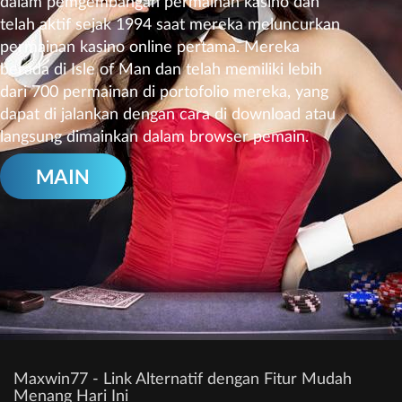
dalam pemgembangan permainan kasino dan
telah aktif sejak 1994 saat mereka meluncurkan
permainan kasino online pertama. Mereka
berada di Isle of Man dan telah memiliki lebih
dari 700 permainan di portofolio mereka, yang
dapat di jalankan dengan cara di download atau
langsung dimainkan dalam browser pemain.
MAIN
Maxwin77 - Link Alternatif dengan Fitur Mudah
Menang Hari Ini